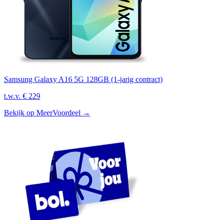
Samsung Galaxy A16 5G 128GB (1-jarig contract)
t.w.v.
€ 229
Bekijk op MeerVoordeel
→