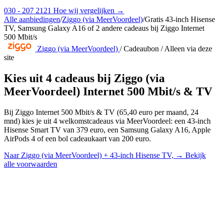
030 - 207 2121
Hoe wij vergelijken →
Alle aanbiedingen
/
Ziggo (via MeerVoordeel)
/
Gratis 43-inch Hisense
TV, Samsung Galaxy A16 of 2 andere cadeaus bij Ziggo Internet
500 Mbit/s
Ziggo (via MeerVoordeel)
/
Cadeaubon
/
Alleen via deze
site
Kies uit 4 cadeaus bij Ziggo (via
MeerVoordeel) Internet 500 Mbit/s & TV
Bij Ziggo Internet 500 Mbit/s & TV (65,40 euro per maand, 24
mnd) kies je uit 4 welkomstcadeaus via MeerVoordeel: een 43-inch
Hisense Smart TV van 379 euro, een Samsung Galaxy A16, Apple
AirPods 4 of een bol cadeaukaart van 200 euro.
Naar Ziggo (via MeerVoordeel) + 43-inch Hisense TV,
→
Bekijk
alle voorwaarden