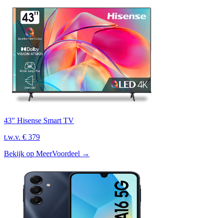
43" Hisense Smart TV
t.w.v.
€ 379
Bekijk op MeerVoordeel
→