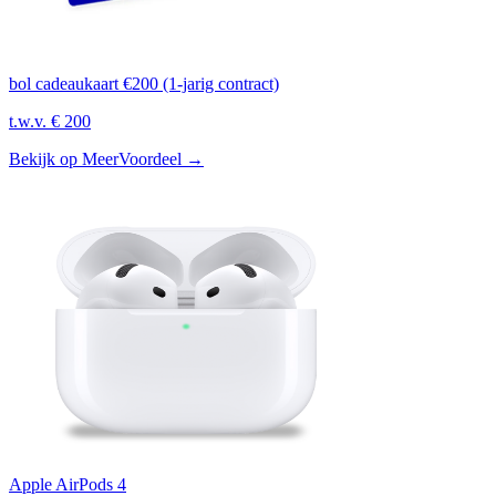
bol cadeaukaart €200 (1-jarig contract)
t.w.v.
€ 200
Bekijk op MeerVoordeel
→
Apple AirPods 4