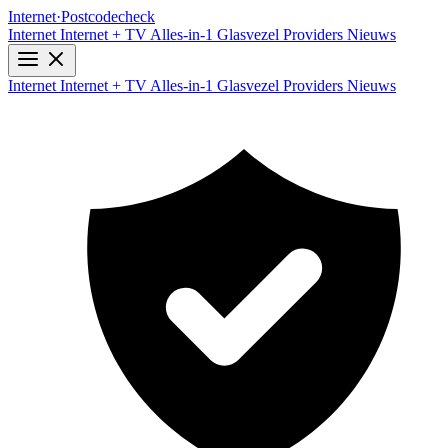
Internet
·
Postcodecheck
Internet
Internet + TV
Alles-in-1
Glasvezel
Providers
Nieuws
Internet
Internet + TV
Alles-in-1
Glasvezel
Providers
Nieuws