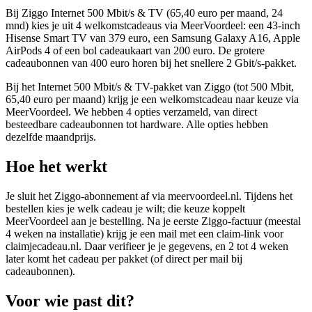
Bij Ziggo Internet 500 Mbit/s & TV (65,40 euro per maand, 24
mnd) kies je uit 4 welkomstcadeaus via MeerVoordeel: een 43-inch
Hisense Smart TV van 379 euro, een Samsung Galaxy A16, Apple
AirPods 4 of een bol cadeaukaart van 200 euro. De grotere
cadeaubonnen van 400 euro horen bij het snellere 2 Gbit/s-pakket.
Bij het Internet 500 Mbit/s & TV-pakket van Ziggo (tot 500 Mbit,
65,40 euro per maand) krijg je een welkomstcadeau naar keuze via
MeerVoordeel. We hebben 4 opties verzameld, van direct
besteedbare cadeaubonnen tot hardware. Alle opties hebben
dezelfde maandprijs.
Hoe het werkt
Je sluit het Ziggo-abonnement af via meervoordeel.nl. Tijdens het
bestellen kies je welk cadeau je wilt; die keuze koppelt
MeerVoordeel aan je bestelling. Na je eerste Ziggo-factuur (meestal
4 weken na installatie) krijg je een mail met een claim-link voor
claimjecadeau.nl. Daar verifieer je je gegevens, en 2 tot 4 weken
later komt het cadeau per pakket (of direct per mail bij
cadeaubonnen).
Voor wie past dit?