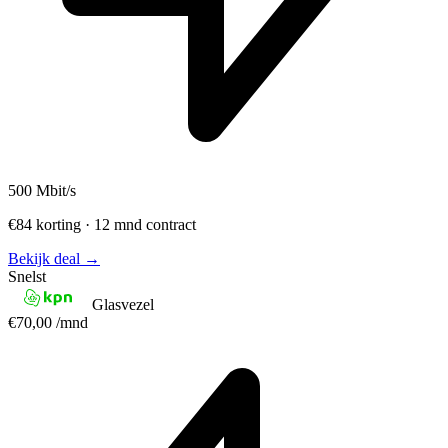
500
Mbit/s
€84 korting · 12 mnd contract
Bekijk deal →
Snelst
Glasvezel
€70,00
/mnd