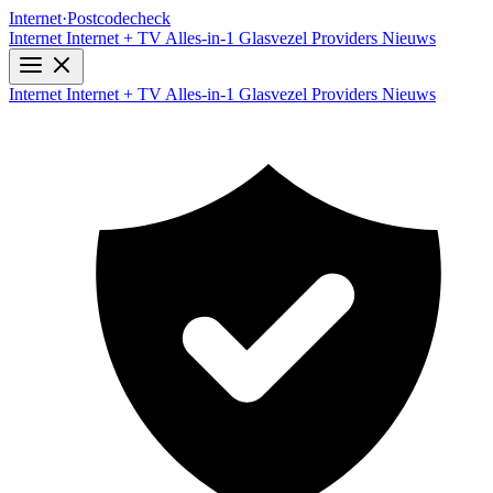
Internet
·
Postcodecheck
Internet
Internet + TV
Alles-in-1
Glasvezel
Providers
Nieuws
Internet
Internet + TV
Alles-in-1
Glasvezel
Providers
Nieuws