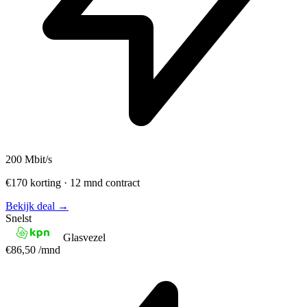
200
Mbit/s
€170 korting · 12 mnd contract
Bekijk deal →
Snelst
Glasvezel
€86,50
/mnd