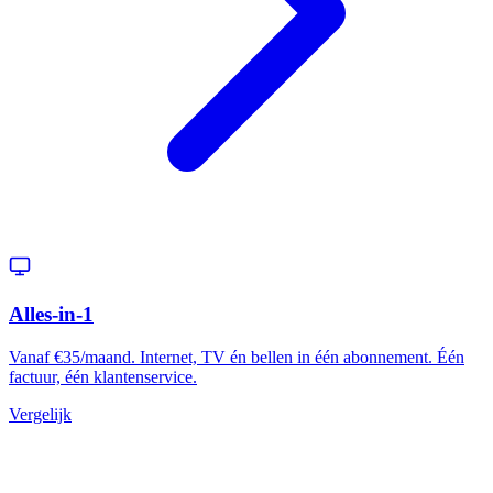
Alles-in-1
Vanaf €35/maand. Internet, TV én bellen in één abonnement. Één
factuur, één klantenservice.
Vergelijk