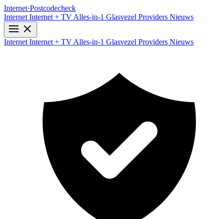
Internet
·
Postcodecheck
Internet
Internet + TV
Alles-in-1
Glasvezel
Providers
Nieuws
Internet
Internet + TV
Alles-in-1
Glasvezel
Providers
Nieuws