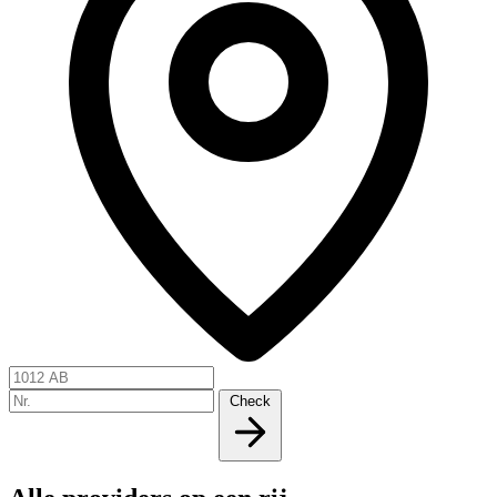
Check