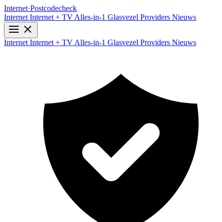
Internet
·
Postcodecheck
Internet
Internet + TV
Alles-in-1
Glasvezel
Providers
Nieuws
Internet
Internet + TV
Alles-in-1
Glasvezel
Providers
Nieuws