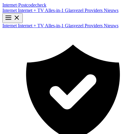
Internet
·
Postcodecheck
Internet
Internet + TV
Alles-in-1
Glasvezel
Providers
Nieuws
Internet
Internet + TV
Alles-in-1
Glasvezel
Providers
Nieuws