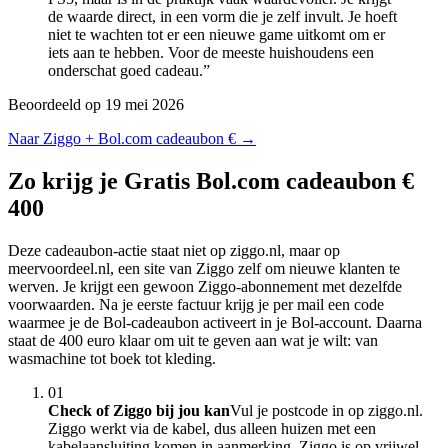
de waarde direct, in een vorm die je zelf invult. Je hoeft
niet te wachten tot er een nieuwe game uitkomt om er
iets aan te hebben. Voor de meeste huishoudens een
onderschat goed cadeau.
”
Beoordeeld op 19 mei 2026
Naar Ziggo + Bol.com cadeaubon € →
Zo krijg je Gratis Bol.com cadeaubon €
400
Deze cadeaubon-actie staat niet op ziggo.nl, maar op
meervoordeel.nl, een site van Ziggo zelf om nieuwe klanten te
werven. Je krijgt een gewoon Ziggo-abonnement met dezelfde
voorwaarden. Na je eerste factuur krijg je per mail een code
waarmee je de Bol-cadeaubon activeert in je Bol-account. Daarna
staat de 400 euro klaar om uit te geven aan wat je wilt: van
wasmachine tot boek tot kleding.
01
Check of Ziggo bij jou kan
Vul je postcode in op ziggo.nl.
Ziggo werkt via de kabel, dus alleen huizen met een
kabelaansluiting komen in aanmerking. Ziggo is op vrijwel