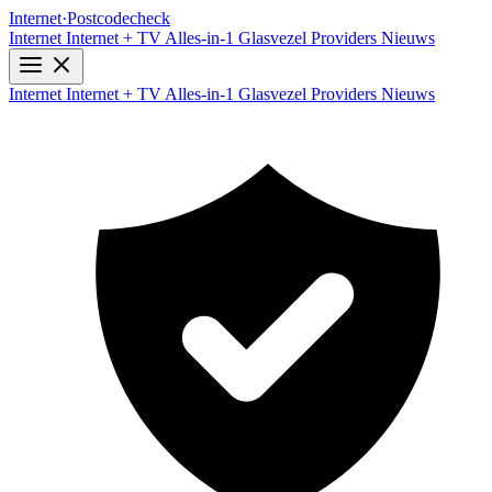
Internet
·
Postcodecheck
Internet
Internet + TV
Alles-in-1
Glasvezel
Providers
Nieuws
Internet
Internet + TV
Alles-in-1
Glasvezel
Providers
Nieuws