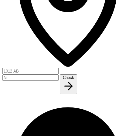
Check