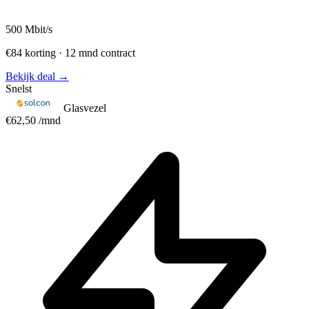
500
Mbit/s
€84 korting · 12 mnd contract
Bekijk deal →
Snelst
Glasvezel
€62,50
/mnd