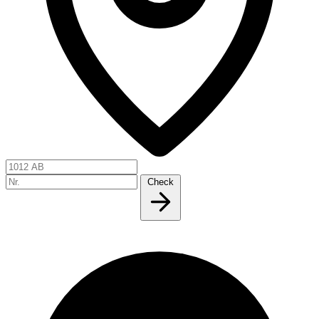
Check