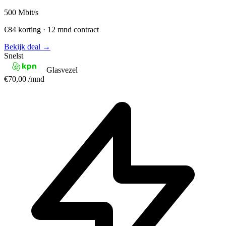
500
Mbit/s
€84 korting · 12 mnd contract
Bekijk deal →
Snelst
Glasvezel
€70,00
/mnd