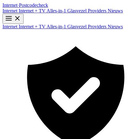
Internet
·
Postcodecheck
Internet
Internet + TV
Alles-in-1
Glasvezel
Providers
Nieuws
Internet
Internet + TV
Alles-in-1
Glasvezel
Providers
Nieuws