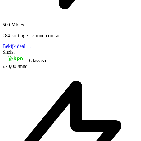
500
Mbit/s
€84 korting · 12 mnd contract
Bekijk deal →
Snelst
Glasvezel
€70,00
/mnd