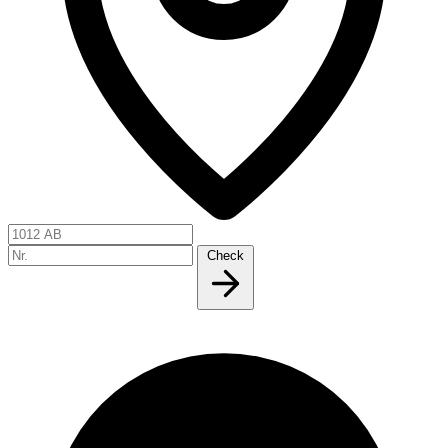
Check