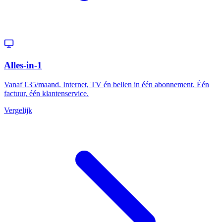
Alles-in-1
Vanaf €35/maand. Internet, TV én bellen in één abonnement. Één
factuur, één klantenservice.
Vergelijk