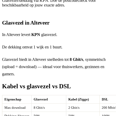
Glasvezel-dekking via KPN. Doe de postcodecheck voor
beschikbaarheid op jouw exacte adres.
Glasvezel in Alteveer
In Alteveer levert
KPN
glasvezel.
De dekking omvat 1 wijk en 1 buurt.
Glasvezel biedt in Alteveer snelheden tot
8 Gbit/s
, symmetrisch
(upload = download) — ideaal voor thuiswerkers, gezinnen en
gamers.
Kabel vs glasvezel vs DSL
Eigenschap
Glasvezel
Kabel (Ziggo)
DSL
Max download
8 Gbit/s
2 Gbit/s
200 Mbit/
Dekking Alteveer
50%
50%
100%