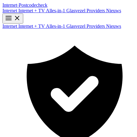
Internet
·
Postcodecheck
Internet
Internet + TV
Alles-in-1
Glasvezel
Providers
Nieuws
Internet
Internet + TV
Alles-in-1
Glasvezel
Providers
Nieuws