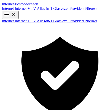
Internet
·
Postcodecheck
Internet
Internet + TV
Alles-in-1
Glasvezel
Providers
Nieuws
Internet
Internet + TV
Alles-in-1
Glasvezel
Providers
Nieuws