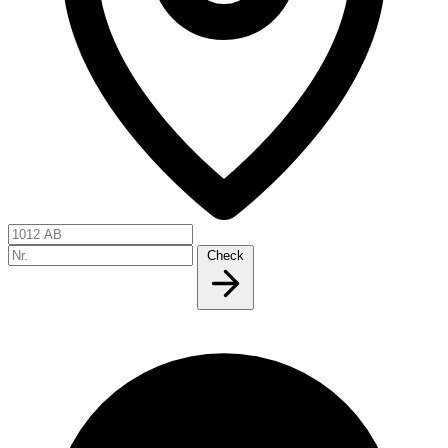
Check