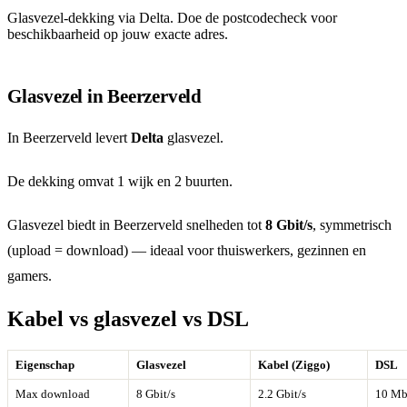
Glasvezel-dekking via Delta. Doe de postcodecheck voor
beschikbaarheid op jouw exacte adres.
Glasvezel in Beerzerveld
In Beerzerveld levert
Delta
glasvezel.
De dekking omvat 1 wijk en 2 buurten.
Glasvezel biedt in Beerzerveld snelheden tot
8 Gbit/s
, symmetrisch
(upload = download) — ideaal voor thuiswerkers, gezinnen en
gamers.
Kabel vs glasvezel vs DSL
Eigenschap
Glasvezel
Kabel (Ziggo)
DSL
Max download
8 Gbit/s
2.2 Gbit/s
10 Mb