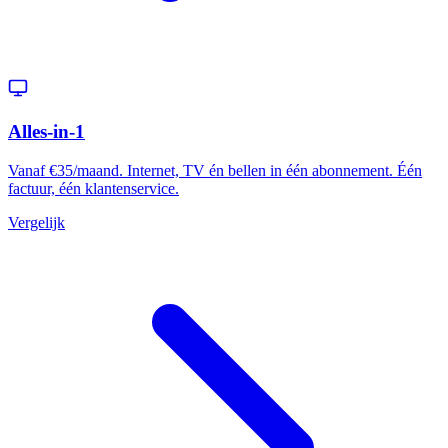
Alles-in-1
Vanaf €35/maand. Internet, TV én bellen in één abonnement. Één
factuur, één klantenservice.
Vergelijk