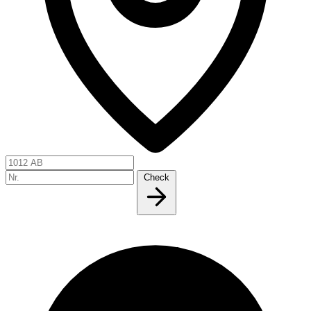
Check