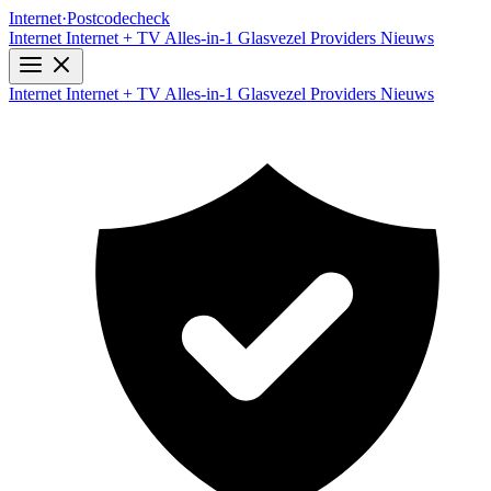
Internet
·
Postcodecheck
Internet
Internet + TV
Alles-in-1
Glasvezel
Providers
Nieuws
Internet
Internet + TV
Alles-in-1
Glasvezel
Providers
Nieuws