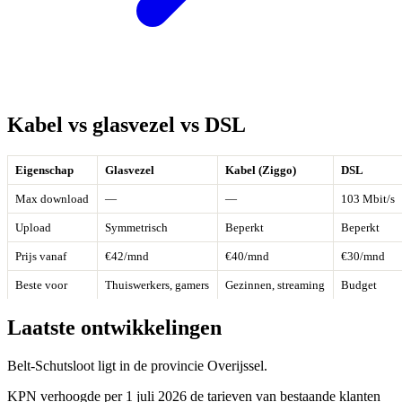
Kabel vs glasvezel vs DSL
Eigenschap
Glasvezel
Kabel (Ziggo)
DSL
Max download
—
—
103 Mbit/s
Upload
Symmetrisch
Beperkt
Beperkt
Prijs vanaf
€42/mnd
€40/mnd
€30/mnd
Beste voor
Thuiswerkers, gamers
Gezinnen, streaming
Budget
Laatste ontwikkelingen
Belt-Schutsloot ligt in de provincie Overijssel.
KPN verhoogde per 1 juli 2026 de tarieven van bestaande klanten