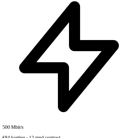
500
Mbit/s
€84 korting · 12 mnd contract