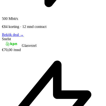
500
Mbit/s
€84 korting · 12 mnd contract
Bekijk deal →
Snelst
Glasvezel
€70,00
/mnd