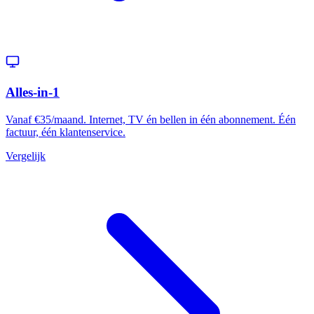
Alles-in-1
Vanaf €35/maand. Internet, TV én bellen in één abonnement. Één
factuur, één klantenservice.
Vergelijk