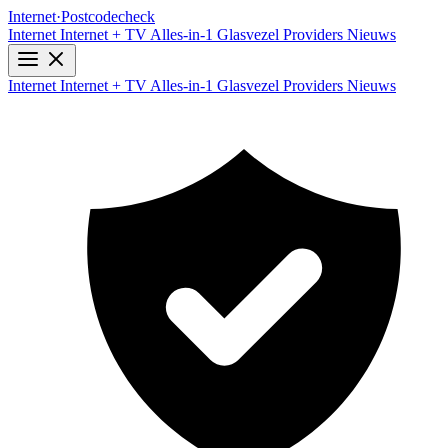
Internet
·
Postcodecheck
Internet
Internet + TV
Alles-in-1
Glasvezel
Providers
Nieuws
Internet
Internet + TV
Alles-in-1
Glasvezel
Providers
Nieuws