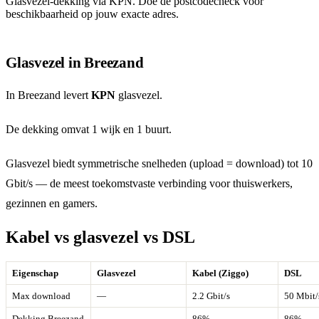
Glasvezel-dekking via KPN. Doe de postcodecheck voor
beschikbaarheid op jouw exacte adres.
Glasvezel in Breezand
In Breezand levert
KPN
glasvezel.
De dekking omvat 1 wijk en 1 buurt.
Glasvezel biedt symmetrische snelheden (upload = download) tot 10
Gbit/s — de meest toekomstvaste verbinding voor thuiswerkers,
gezinnen en gamers.
Kabel vs glasvezel vs DSL
Eigenschap
Glasvezel
Kabel (Ziggo)
DSL
Max download
—
2.2 Gbit/s
50 Mbit/
Dekking Breezand
—
86%
86%