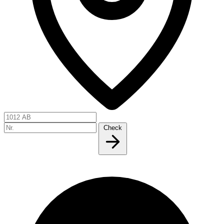
Check