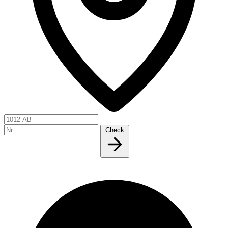
Check