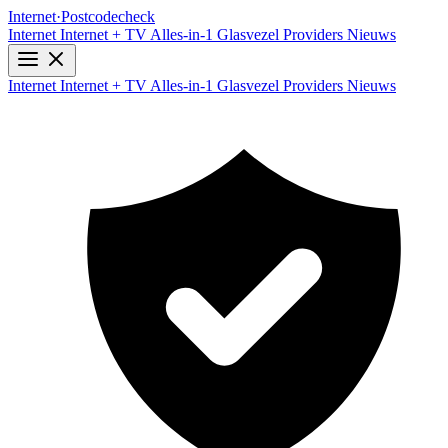
Internet
·
Postcodecheck
Internet
Internet + TV
Alles-in-1
Glasvezel
Providers
Nieuws
Internet
Internet + TV
Alles-in-1
Glasvezel
Providers
Nieuws