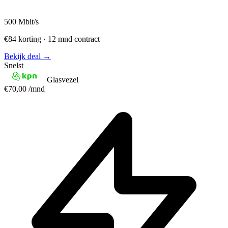
500
Mbit/s
€84 korting · 12 mnd contract
Bekijk deal →
Snelst
Glasvezel
€70,00
/mnd