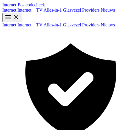
Internet
·
Postcodecheck
Internet
Internet + TV
Alles-in-1
Glasvezel
Providers
Nieuws
Internet
Internet + TV
Alles-in-1
Glasvezel
Providers
Nieuws