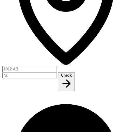
Check