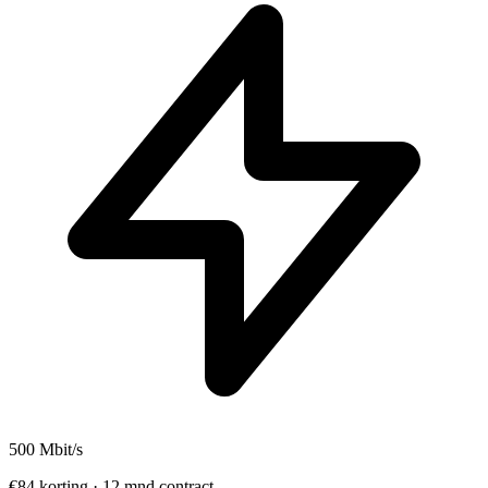
500
Mbit/s
€84 korting · 12 mnd contract