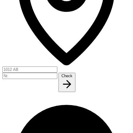
Check