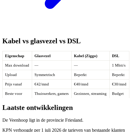
Kabel vs glasvezel vs DSL
Eigenschap
Glasvezel
Kabel (Ziggo)
DSL
Max download
—
—
1 Mbit/s
Upload
Symmetrisch
Beperkt
Beperkt
Prijs vanaf
€42/mnd
€40/mnd
€30/mnd
Beste voor
Thuiswerkers, gamers
Gezinnen, streaming
Budget
Laatste ontwikkelingen
De Veenhoop ligt in de provincie Friesland.
KPN verhoogde per 1 juli 2026 de tarieven van bestaande klanten