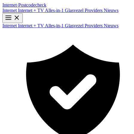
Internet
·
Postcodecheck
Internet
Internet + TV
Alles-in-1
Glasvezel
Providers
Nieuws
Internet
Internet + TV
Alles-in-1
Glasvezel
Providers
Nieuws