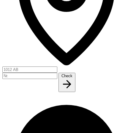
Check