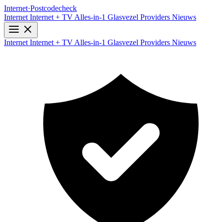
Internet
·
Postcodecheck
Internet
Internet + TV
Alles-in-1
Glasvezel
Providers
Nieuws
Internet
Internet + TV
Alles-in-1
Glasvezel
Providers
Nieuws