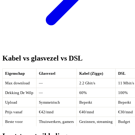
Kabel vs glasvezel vs DSL
Eigenschap
Glasvezel
Kabel (Ziggo)
DSL
Max download
—
2.2 Gbit/s
11 Mbit/s
Dekking De Wilp
—
60%
100%
Upload
Symmetrisch
Beperkt
Beperkt
Prijs vanaf
€42/mnd
€40/mnd
€30/mnd
Beste voor
Thuiswerkers, gamers
Gezinnen, streaming
Budget