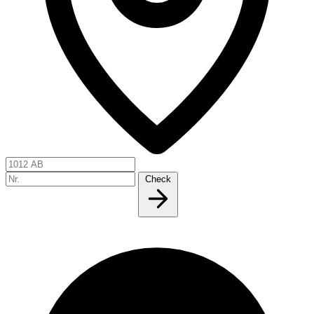
Check