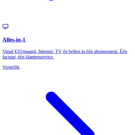
Alles-in-1
Vanaf €35/maand. Internet, TV én bellen in één abonnement. Één
factuur, één klantenservice.
Vergelijk