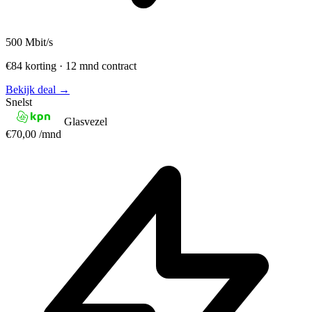
500
Mbit/s
€84 korting · 12 mnd contract
Bekijk deal →
Snelst
Glasvezel
€70,00
/mnd