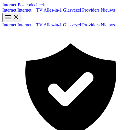
Internet
·
Postcodecheck
Internet
Internet + TV
Alles-in-1
Glasvezel
Providers
Nieuws
Internet
Internet + TV
Alles-in-1
Glasvezel
Providers
Nieuws