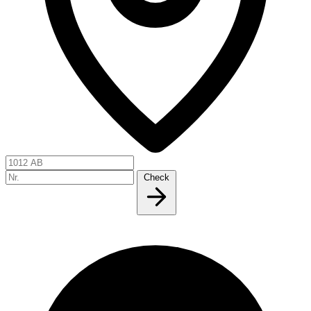
Check