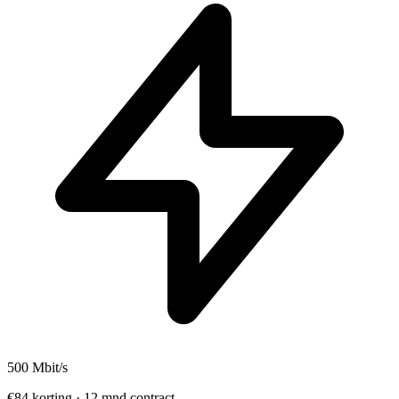
500
Mbit/s
€84 korting · 12 mnd contract