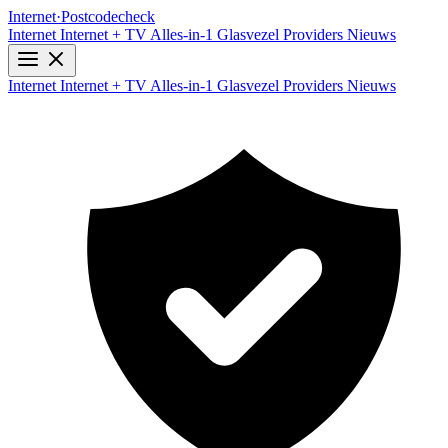
Internet
·
Postcodecheck
Internet
Internet + TV
Alles-in-1
Glasvezel
Providers
Nieuws
Internet
Internet + TV
Alles-in-1
Glasvezel
Providers
Nieuws