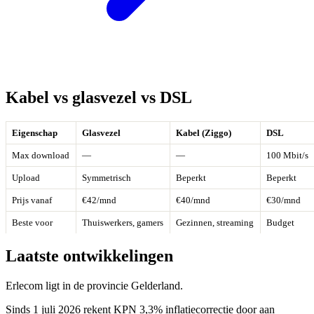
Kabel vs glasvezel vs DSL
Eigenschap
Glasvezel
Kabel (Ziggo)
DSL
Max download
—
—
100 Mbit/s
Upload
Symmetrisch
Beperkt
Beperkt
Prijs vanaf
€42/mnd
€40/mnd
€30/mnd
Beste voor
Thuiswerkers, gamers
Gezinnen, streaming
Budget
Laatste ontwikkelingen
Erlecom ligt in de provincie Gelderland.
Sinds 1 juli 2026 rekent KPN 3,3% inflatiecorrectie door aan