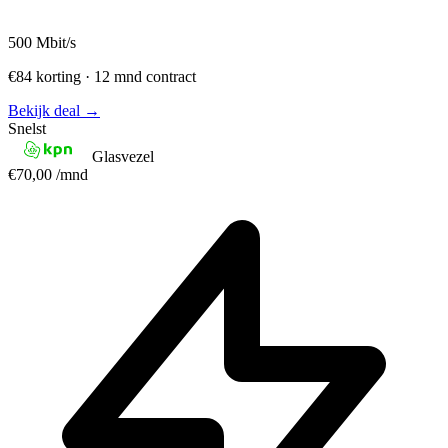
500
Mbit/s
€84 korting · 12 mnd contract
Bekijk deal →
Snelst
Glasvezel
€70,00
/mnd