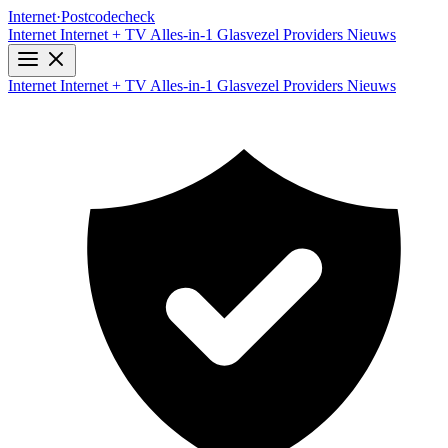
Internet
·
Postcodecheck
Internet
Internet + TV
Alles-in-1
Glasvezel
Providers
Nieuws
Internet
Internet + TV
Alles-in-1
Glasvezel
Providers
Nieuws