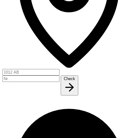
Check