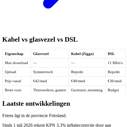
Kabel vs glasvezel vs DSL
Eigenschap
Glasvezel
Kabel (Ziggo)
DSL
Max download
—
—
11 Mbit/s
Upload
Symmetrisch
Beperkt
Beperkt
Prijs vanaf
€42/mnd
€40/mnd
€30/mnd
Beste voor
Thuiswerkers, gamers
Gezinnen, streaming
Budget
Laatste ontwikkelingen
Friens ligt in de provincie Friesland.
Sinds 1 juli 2026 rekent KPN 3,3% inflatiecorrectie door aan