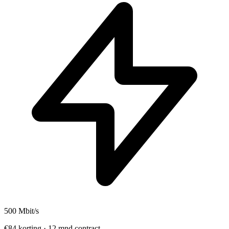
500
Mbit/s
€84 korting · 12 mnd contract