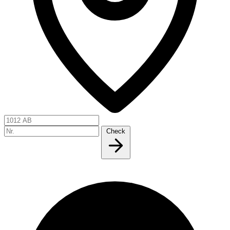
Check