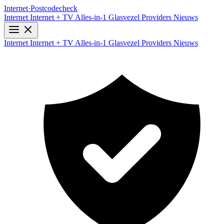
Internet
·
Postcodecheck
Internet
Internet + TV
Alles-in-1
Glasvezel
Providers
Nieuws
Internet
Internet + TV
Alles-in-1
Glasvezel
Providers
Nieuws