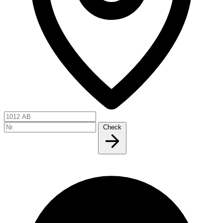
Check