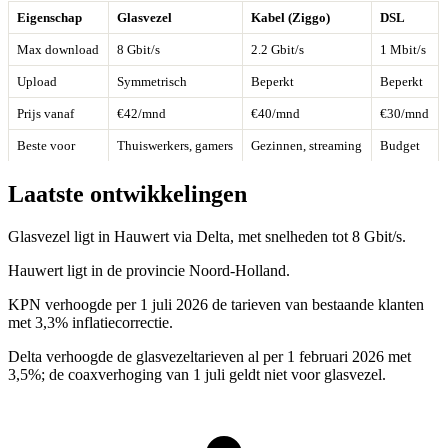
Eigenschap
Glasvezel
Kabel (Ziggo)
DSL
Max download
8 Gbit/s
2.2 Gbit/s
1 Mbit/s
Upload
Symmetrisch
Beperkt
Beperkt
Prijs vanaf
€42/mnd
€40/mnd
€30/mnd
Beste voor
Thuiswerkers, gamers
Gezinnen, streaming
Budget
Laatste ontwikkelingen
Glasvezel ligt in Hauwert via Delta, met snelheden tot 8 Gbit/s.
Hauwert ligt in de provincie Noord-Holland.
KPN verhoogde per 1 juli 2026 de tarieven van bestaande klanten
met 3,3% inflatiecorrectie.
Delta verhoogde de glasvezeltarieven al per 1 februari 2026 met
3,5%; de coaxverhoging van 1 juli geldt niet voor glasvezel.