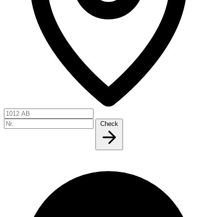
Check