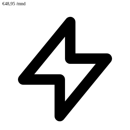
€48,95
/mnd