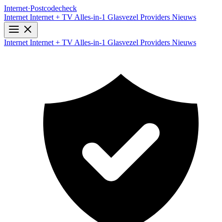
Internet
·
Postcodecheck
Internet
Internet + TV
Alles-in-1
Glasvezel
Providers
Nieuws
Internet
Internet + TV
Alles-in-1
Glasvezel
Providers
Nieuws