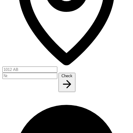
Check