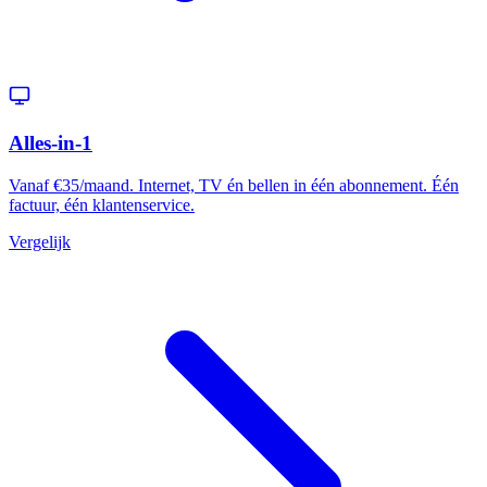
Alles-in-1
Vanaf €35/maand. Internet, TV én bellen in één abonnement. Één
factuur, één klantenservice.
Vergelijk