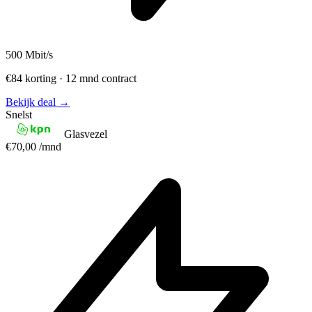
500
Mbit/s
€84 korting · 12 mnd contract
Bekijk deal →
Snelst
Glasvezel
€70,00
/mnd