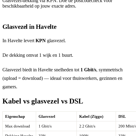
Glasvezel-dekking via KPN. Doe de postcodecheck voor
beschikbaarheid op jouw exacte adres.
Glasvezel in Havelte
In Havelte levert
KPN
glasvezel.
De dekking omvat 1 wijk en 1 buurt.
Glasvezel biedt in Havelte snelheden tot
1 Gbit/s
, symmetrisch
(upload = download) — ideaal voor thuiswerkers, gezinnen en
gamers.
Kabel vs glasvezel vs DSL
Eigenschap
Glasvezel
Kabel (Ziggo)
DSL
Max download
1 Gbit/s
2.2 Gbit/s
200 Mbit/
Dekking Havelte
33%
100%
33%