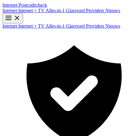
Internet
·
Postcodecheck
Internet
Internet + TV
Alles-in-1
Glasvezel
Providers
Nieuws
Internet
Internet + TV
Alles-in-1
Glasvezel
Providers
Nieuws