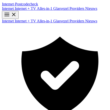
Internet
·
Postcodecheck
Internet
Internet + TV
Alles-in-1
Glasvezel
Providers
Nieuws
Internet
Internet + TV
Alles-in-1
Glasvezel
Providers
Nieuws