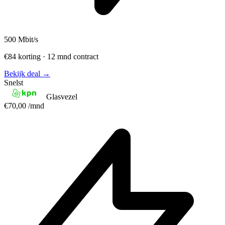
500
Mbit/s
€84 korting · 12 mnd contract
Bekijk deal →
Snelst
Glasvezel
€70,00
/mnd