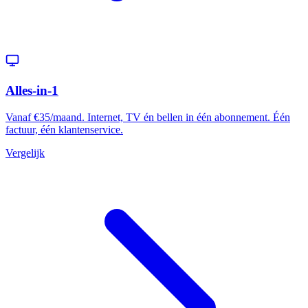
Alles-in-1
Vanaf €35/maand. Internet, TV én bellen in één abonnement. Één
factuur, één klantenservice.
Vergelijk