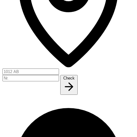
Check