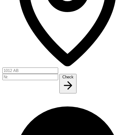
Check