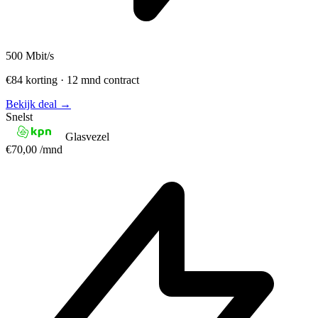
500
Mbit/s
€84 korting · 12 mnd contract
Bekijk deal →
Snelst
Glasvezel
€70,00
/mnd