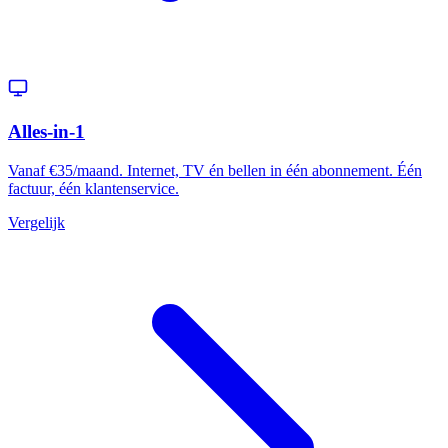
Alles-in-1
Vanaf €35/maand. Internet, TV én bellen in één abonnement. Één
factuur, één klantenservice.
Vergelijk