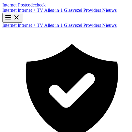
Internet
·
Postcodecheck
Internet
Internet + TV
Alles-in-1
Glasvezel
Providers
Nieuws
Internet
Internet + TV
Alles-in-1
Glasvezel
Providers
Nieuws