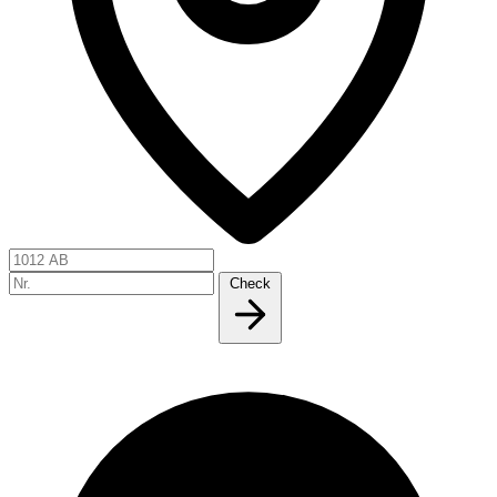
Check