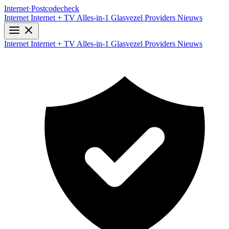
Internet
·
Postcodecheck
Internet
Internet + TV
Alles-in-1
Glasvezel
Providers
Nieuws
Internet
Internet + TV
Alles-in-1
Glasvezel
Providers
Nieuws