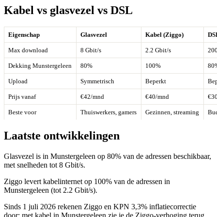
Kabel vs glasvezel vs DSL
Eigenschap
Glasvezel
Kabel (Ziggo)
DS
Max download
8 Gbit/s
2.2 Gbit/s
200
Dekking Munstergeleen
80%
100%
80
Upload
Symmetrisch
Beperkt
Bep
Prijs vanaf
€42/mnd
€40/mnd
€3
Beste voor
Thuiswerkers, gamers
Gezinnen, streaming
Bu
Laatste ontwikkelingen
Glasvezel is in Munstergeleen op 80% van de adressen beschikbaar,
met snelheden tot 8 Gbit/s.
Ziggo levert kabelinternet op 100% van de adressen in
Munstergeleen (tot 2.2 Gbit/s).
Sinds 1 juli 2026 rekenen Ziggo en KPN 3,3% inflatiecorrectie
door; met kabel in Munstergeleen zie je de Ziggo-verhoging terug