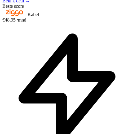
Bekijk deal →
Beste score
Kabel
€48,95
/mnd