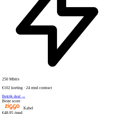
250
Mbit/s
€102 korting · 24 mnd contract
Bekijk deal →
Beste score
Kabel
€48,95
/mnd