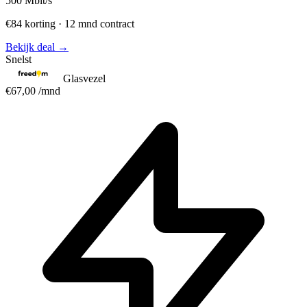
500
Mbit/s
€84 korting · 12 mnd contract
Bekijk deal →
Snelst
Glasvezel
€67,00
/mnd