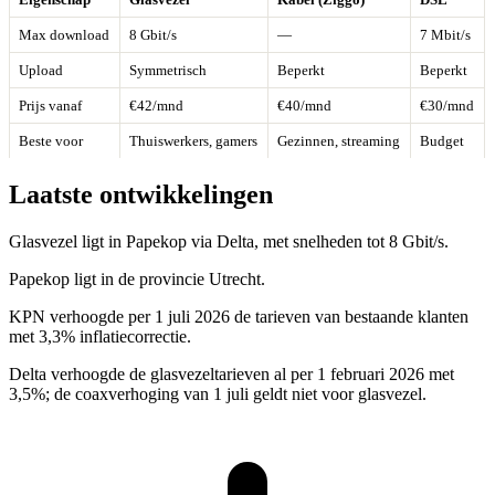
Max download
8 Gbit/s
—
7 Mbit/s
Upload
Symmetrisch
Beperkt
Beperkt
Prijs vanaf
€42/mnd
€40/mnd
€30/mnd
Beste voor
Thuiswerkers, gamers
Gezinnen, streaming
Budget
Laatste ontwikkelingen
Glasvezel ligt in Papekop via Delta, met snelheden tot 8 Gbit/s.
Papekop ligt in de provincie Utrecht.
KPN verhoogde per 1 juli 2026 de tarieven van bestaande klanten
met 3,3% inflatiecorrectie.
Delta verhoogde de glasvezeltarieven al per 1 februari 2026 met
3,5%; de coaxverhoging van 1 juli geldt niet voor glasvezel.