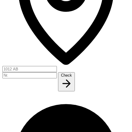
Check