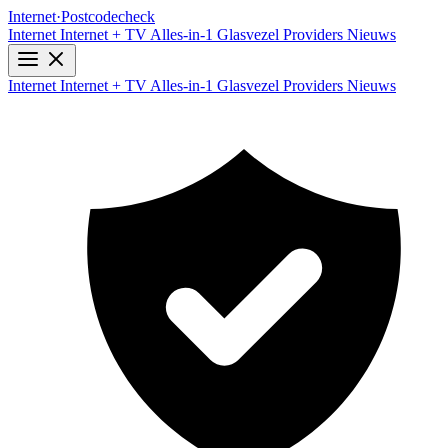
Internet
·
Postcodecheck
Internet
Internet + TV
Alles-in-1
Glasvezel
Providers
Nieuws
Internet
Internet + TV
Alles-in-1
Glasvezel
Providers
Nieuws