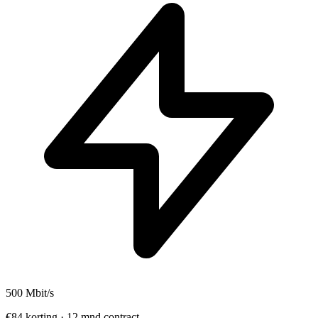
500
Mbit/s
€84 korting · 12 mnd contract