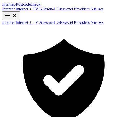
Internet
·
Postcodecheck
Internet
Internet + TV
Alles-in-1
Glasvezel
Providers
Nieuws
Internet
Internet + TV
Alles-in-1
Glasvezel
Providers
Nieuws