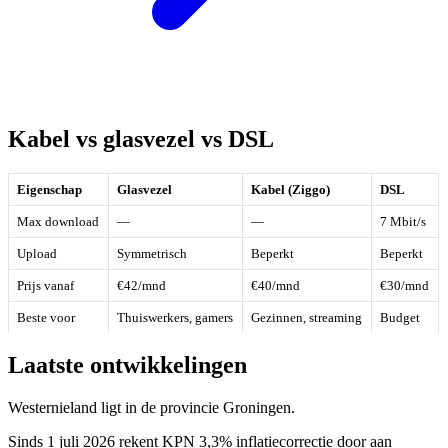
Kabel vs glasvezel vs DSL
Eigenschap
Glasvezel
Kabel (Ziggo)
DSL
Max download
—
—
7 Mbit/s
Upload
Symmetrisch
Beperkt
Beperkt
Prijs vanaf
€42/mnd
€40/mnd
€30/mnd
Beste voor
Thuiswerkers, gamers
Gezinnen, streaming
Budget
Laatste ontwikkelingen
Westernieland ligt in de provincie Groningen.
Sinds 1 juli 2026 rekent KPN 3,3% inflatiecorrectie door aan