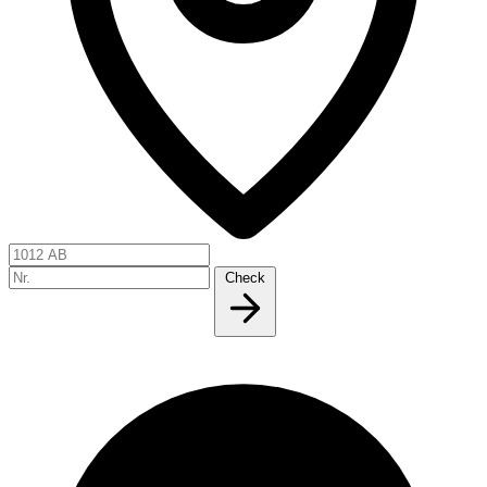
Check