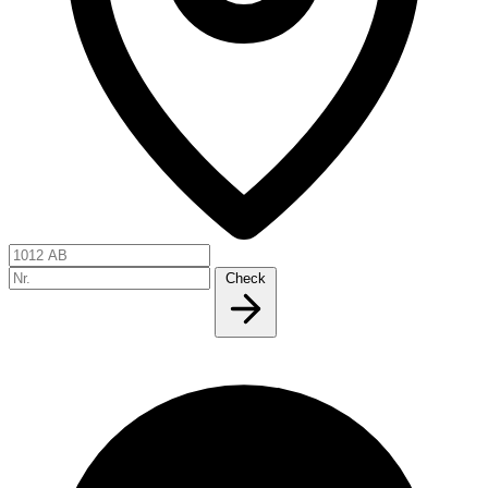
Check