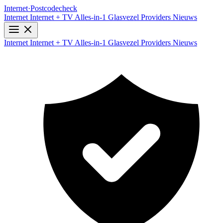
Internet
·
Postcodecheck
Internet
Internet + TV
Alles-in-1
Glasvezel
Providers
Nieuws
Internet
Internet + TV
Alles-in-1
Glasvezel
Providers
Nieuws