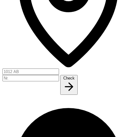
Check