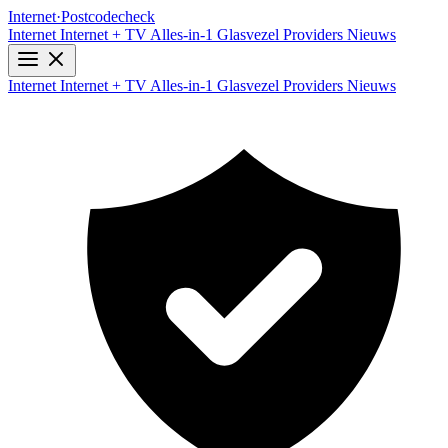
Internet
·
Postcodecheck
Internet
Internet + TV
Alles-in-1
Glasvezel
Providers
Nieuws
Internet
Internet + TV
Alles-in-1
Glasvezel
Providers
Nieuws