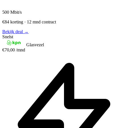
500
Mbit/s
€84 korting · 12 mnd contract
Bekijk deal →
Snelst
Glasvezel
€70,00
/mnd