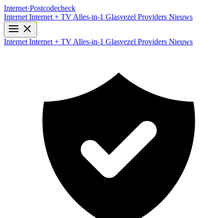
Internet
·
Postcodecheck
Internet
Internet + TV
Alles-in-1
Glasvezel
Providers
Nieuws
Internet
Internet + TV
Alles-in-1
Glasvezel
Providers
Nieuws