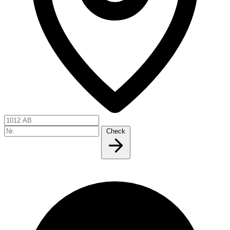
Check