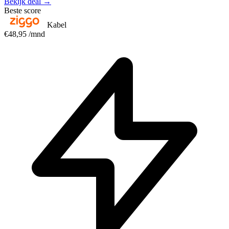
Bekijk deal →
Beste score
Kabel
€48,95
/mnd