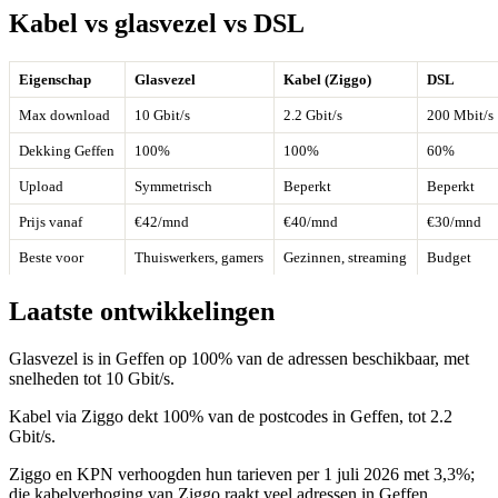
Kabel vs glasvezel vs DSL
Eigenschap
Glasvezel
Kabel (Ziggo)
DSL
Max download
10 Gbit/s
2.2 Gbit/s
200 Mbit/s
Dekking Geffen
100%
100%
60%
Upload
Symmetrisch
Beperkt
Beperkt
Prijs vanaf
€42/mnd
€40/mnd
€30/mnd
Beste voor
Thuiswerkers, gamers
Gezinnen, streaming
Budget
Laatste ontwikkelingen
Glasvezel is in Geffen op 100% van de adressen beschikbaar, met
snelheden tot 10 Gbit/s.
Kabel via Ziggo dekt 100% van de postcodes in Geffen, tot 2.2
Gbit/s.
Ziggo en KPN verhoogden hun tarieven per 1 juli 2026 met 3,3%;
die kabelverhoging van Ziggo raakt veel adressen in Geffen.