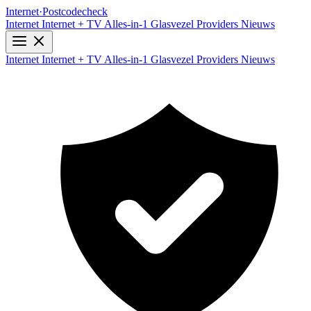
Internet
·
Postcodecheck
Internet
Internet + TV
Alles-in-1
Glasvezel
Providers
Nieuws
Internet
Internet + TV
Alles-in-1
Glasvezel
Providers
Nieuws