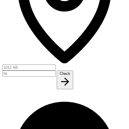
Check