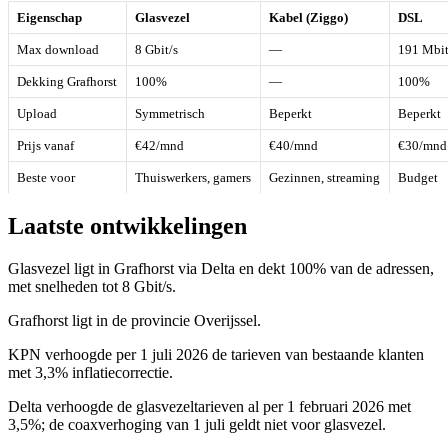
Eigenschap
Glasvezel
Kabel (Ziggo)
DSL
Max download
8 Gbit/s
—
191 Mbit
Dekking Grafhorst
100%
—
100%
Upload
Symmetrisch
Beperkt
Beperkt
Prijs vanaf
€42/mnd
€40/mnd
€30/mnd
Beste voor
Thuiswerkers, gamers
Gezinnen, streaming
Budget
Laatste ontwikkelingen
Glasvezel ligt in Grafhorst via Delta en dekt 100% van de adressen,
met snelheden tot 8 Gbit/s.
Grafhorst ligt in de provincie Overijssel.
KPN verhoogde per 1 juli 2026 de tarieven van bestaande klanten
met 3,3% inflatiecorrectie.
Delta verhoogde de glasvezeltarieven al per 1 februari 2026 met
3,5%; de coaxverhoging van 1 juli geldt niet voor glasvezel.