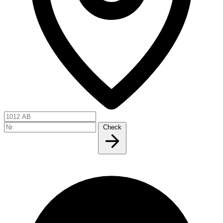
Check