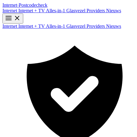
Internet
·
Postcodecheck
Internet
Internet + TV
Alles-in-1
Glasvezel
Providers
Nieuws
Internet
Internet + TV
Alles-in-1
Glasvezel
Providers
Nieuws