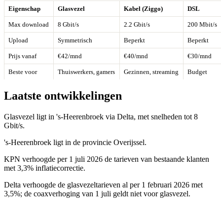
Eigenschap
Glasvezel
Kabel (Ziggo)
DSL
Max download
8 Gbit/s
2.2 Gbit/s
200 Mbit/s
Upload
Symmetrisch
Beperkt
Beperkt
Prijs vanaf
€42/mnd
€40/mnd
€30/mnd
Beste voor
Thuiswerkers, gamers
Gezinnen, streaming
Budget
Laatste ontwikkelingen
Glasvezel ligt in 's-Heerenbroek via Delta, met snelheden tot 8
Gbit/s.
's-Heerenbroek ligt in de provincie Overijssel.
KPN verhoogde per 1 juli 2026 de tarieven van bestaande klanten
met 3,3% inflatiecorrectie.
Delta verhoogde de glasvezeltarieven al per 1 februari 2026 met
3,5%; de coaxverhoging van 1 juli geldt niet voor glasvezel.