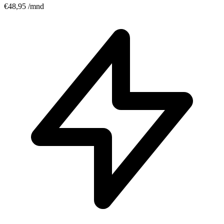
€48,95
/mnd