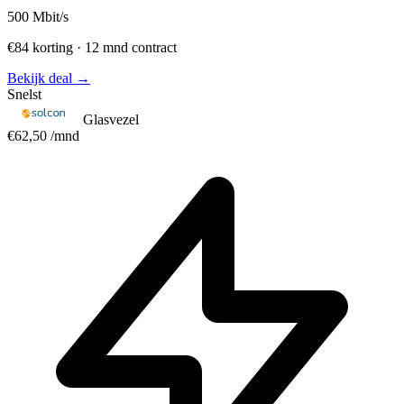
500
Mbit/s
€84 korting · 12 mnd contract
Bekijk deal →
Snelst
Glasvezel
€62,50
/mnd