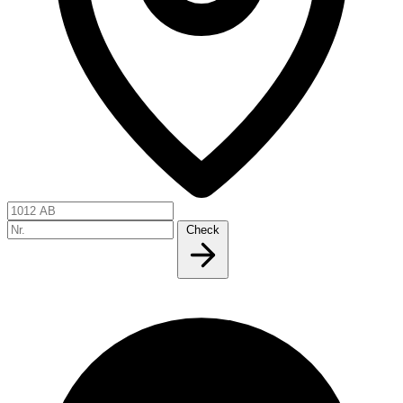
Check