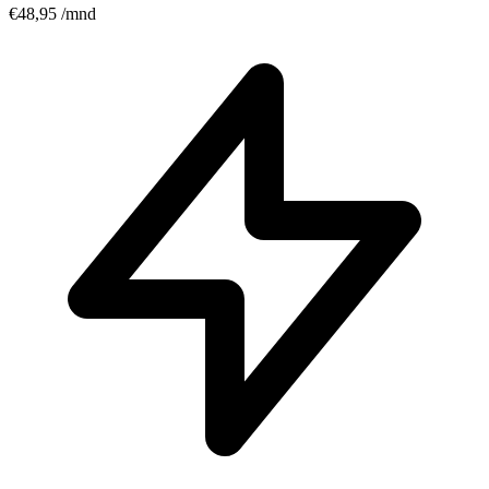
€48,95
/mnd