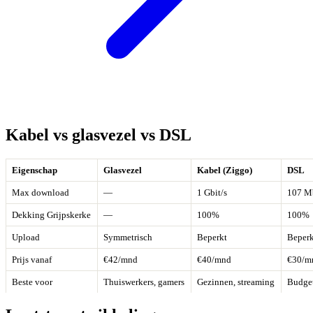
Kabel vs glasvezel vs DSL
Eigenschap
Glasvezel
Kabel (Ziggo)
DSL
Max download
—
1 Gbit/s
107 Mb
Dekking Grijpskerke
—
100%
100%
Upload
Symmetrisch
Beperkt
Beperk
Prijs vanaf
€42/mnd
€40/mnd
€30/m
Beste voor
Thuiswerkers, gamers
Gezinnen, streaming
Budge