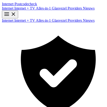
Internet
·
Postcodecheck
Internet
Internet + TV
Alles-in-1
Glasvezel
Providers
Nieuws
Internet
Internet + TV
Alles-in-1
Glasvezel
Providers
Nieuws