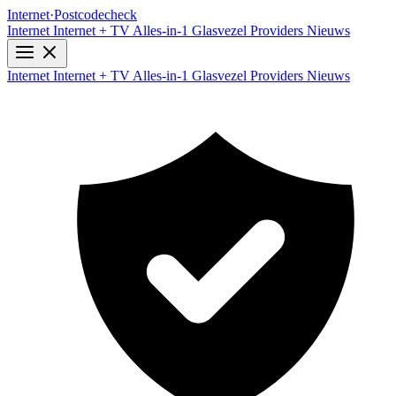
Internet
·
Postcodecheck
Internet
Internet + TV
Alles-in-1
Glasvezel
Providers
Nieuws
Internet
Internet + TV
Alles-in-1
Glasvezel
Providers
Nieuws