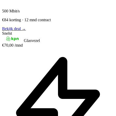
500
Mbit/s
€84 korting · 12 mnd contract
Bekijk deal →
Snelst
Glasvezel
€70,00
/mnd