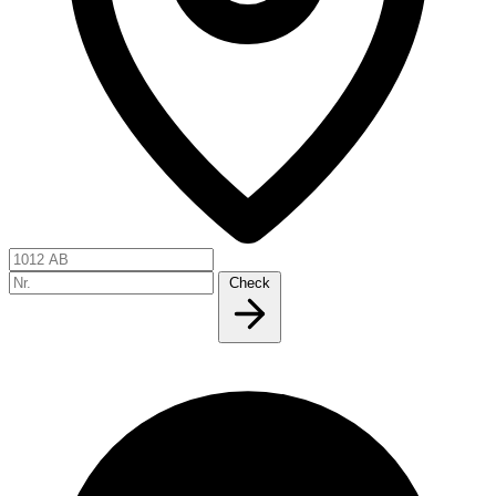
Check