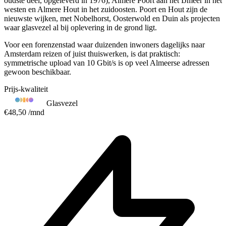
oudste deel, opgeleverd in 1976), Almere Poort aan het IJmeer in het
westen en Almere Hout in het zuidoosten. Poort en Hout zijn de
nieuwste wijken, met Nobelhorst, Oosterwold en Duin als projecten
waar glasvezel al bij oplevering in de grond ligt.
Voor een forenzenstad waar duizenden inwoners dagelijks naar
Amsterdam reizen of juist thuiswerken, is dat praktisch:
symmetrische upload van 10 Gbit/s is op veel Almeerse adressen
gewoon beschikbaar.
Prijs-kwaliteit
Glasvezel
€48,50
/mnd