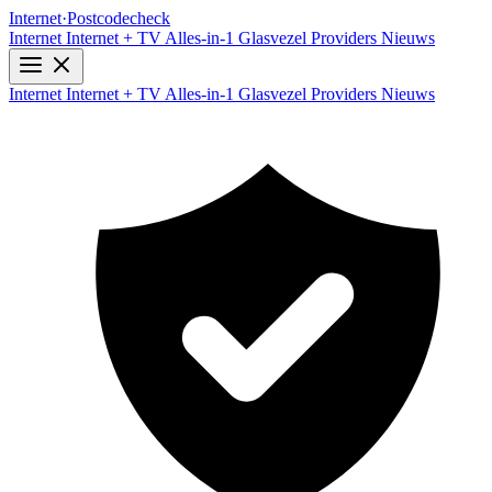
Internet
·
Postcodecheck
Internet
Internet + TV
Alles-in-1
Glasvezel
Providers
Nieuws
Internet
Internet + TV
Alles-in-1
Glasvezel
Providers
Nieuws