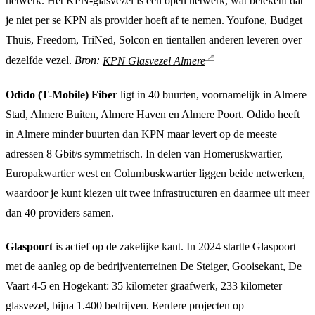
netwerk. Het KPN-glasvezel is een open netwerk, wat betekent dat
je niet per se KPN als provider hoeft af te nemen. Youfone, Budget
Thuis, Freedom, TriNed, Solcon en tientallen anderen leveren over
dezelfde vezel.
Bron:
KPN Glasvezel Almere
Odido (T-Mobile) Fiber
ligt in 40 buurten, voornamelijk in Almere
Stad, Almere Buiten, Almere Haven en Almere Poort. Odido heeft
in Almere minder buurten dan KPN maar levert op de meeste
adressen 8 Gbit/s symmetrisch. In delen van Homeruskwartier,
Europakwartier west en Columbuskwartier liggen beide netwerken,
waardoor je kunt kiezen uit twee infrastructuren en daarmee uit meer
dan 40 providers samen.
Glaspoort
is actief op de zakelijke kant. In 2024 startte Glaspoort
met de aanleg op de bedrijventerreinen De Steiger, Gooisekant, De
Vaart 4-5 en Hogekant: 35 kilometer graafwerk, 233 kilometer
glasvezel, bijna 1.400 bedrijven. Eerdere projecten op