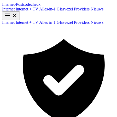
Internet
·
Postcodecheck
Internet
Internet + TV
Alles-in-1
Glasvezel
Providers
Nieuws
Internet
Internet + TV
Alles-in-1
Glasvezel
Providers
Nieuws