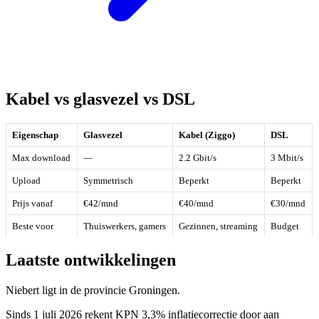
Kabel vs glasvezel vs DSL
Eigenschap
Glasvezel
Kabel (Ziggo)
DSL
Max download
—
2.2 Gbit/s
3 Mbit/s
Upload
Symmetrisch
Beperkt
Beperkt
Prijs vanaf
€42/mnd
€40/mnd
€30/mnd
Beste voor
Thuiswerkers, gamers
Gezinnen, streaming
Budget
Laatste ontwikkelingen
Niebert ligt in de provincie Groningen.
Sinds 1 juli 2026 rekent KPN 3,3% inflatiecorrectie door aan