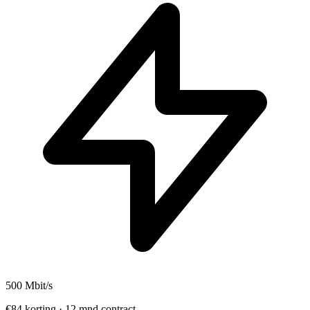
500
Mbit/s
€84 korting · 12 mnd contract