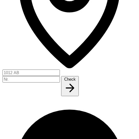
Check