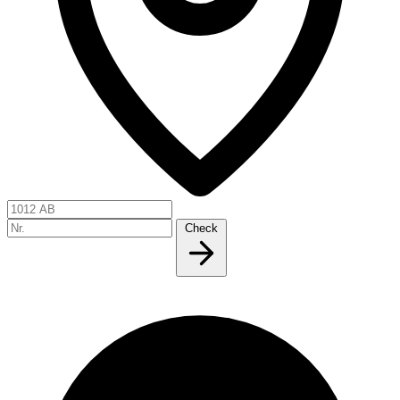
Check