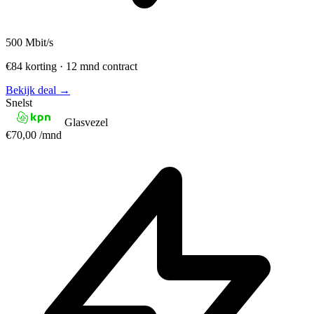
500
Mbit/s
€84 korting · 12 mnd contract
Bekijk deal →
Snelst
Glasvezel
€70,00
/mnd