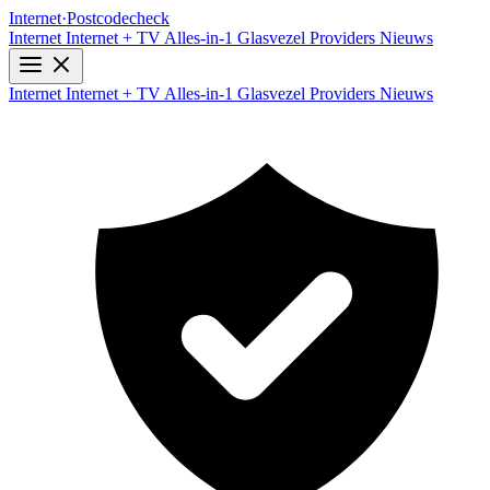
Internet
·
Postcodecheck
Internet
Internet + TV
Alles-in-1
Glasvezel
Providers
Nieuws
Internet
Internet + TV
Alles-in-1
Glasvezel
Providers
Nieuws