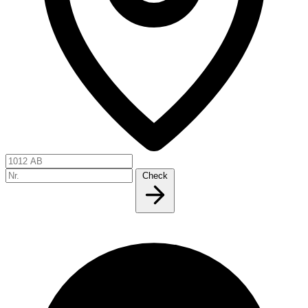
Check