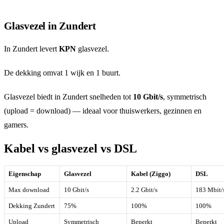
Glasvezel in Zundert
In Zundert levert
KPN
glasvezel.
De dekking omvat 1 wijk en 1 buurt.
Glasvezel biedt in Zundert snelheden tot
10 Gbit/s
, symmetrisch
(upload = download) — ideaal voor thuiswerkers, gezinnen en
gamers.
Kabel vs glasvezel vs DSL
Eigenschap
Glasvezel
Kabel (Ziggo)
DSL
Max download
10 Gbit/s
2.2 Gbit/s
183 Mbit/
Dekking Zundert
75%
100%
100%
Upload
Symmetrisch
Beperkt
Beperkt