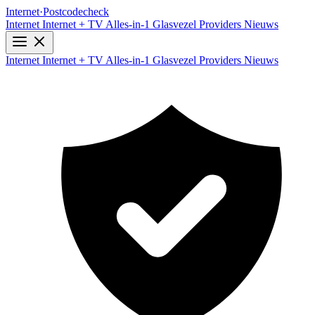
Internet
·
Postcodecheck
Internet
Internet + TV
Alles-in-1
Glasvezel
Providers
Nieuws
Internet
Internet + TV
Alles-in-1
Glasvezel
Providers
Nieuws