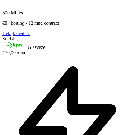
500
Mbit/s
€84 korting · 12 mnd contract
Bekijk deal →
Snelst
Glasvezel
€70,00
/mnd