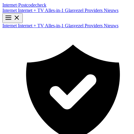
Internet
·
Postcodecheck
Internet
Internet + TV
Alles-in-1
Glasvezel
Providers
Nieuws
Internet
Internet + TV
Alles-in-1
Glasvezel
Providers
Nieuws