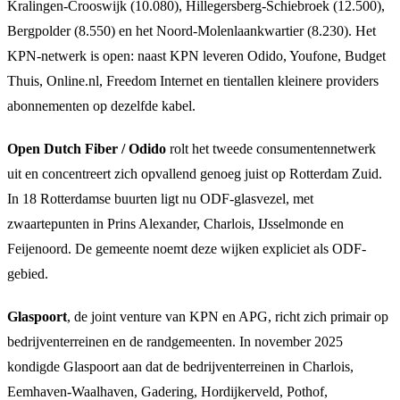
Kralingen-Crooswijk (10.080), Hillegersberg-Schiebroek (12.500),
Bergpolder (8.550) en het Noord-Molenlaankwartier (8.230). Het
KPN-netwerk is open: naast KPN leveren Odido, Youfone, Budget
Thuis, Online.nl, Freedom Internet en tientallen kleinere providers
abonnementen op dezelfde kabel.
Open Dutch Fiber / Odido
rolt het tweede consumentennetwerk
uit en concentreert zich opvallend genoeg juist op Rotterdam Zuid.
In 18 Rotterdamse buurten ligt nu ODF-glasvezel, met
zwaartepunten in Prins Alexander, Charlois, IJsselmonde en
Feijenoord. De gemeente noemt deze wijken expliciet als ODF-
gebied.
Glaspoort
, de joint venture van KPN en APG, richt zich primair op
bedrijventerreinen en de randgemeenten. In november 2025
kondigde Glaspoort aan dat de bedrijventerreinen in Charlois,
Eemhaven-Waalhaven, Gadering, Hordijkerveld, Pothof,